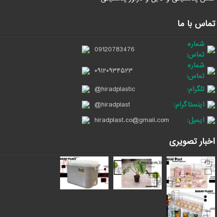
تماس با ما
شماره
09120783476
تماس:
شماره
۰۹۱۲۰۹۳۴۵۲۳
تماس:
تلگرام:
@hiradplastic
اینستاگرام:
@hiradplast
ایمیل:
hiradplast.co@gmail.com
اخبار تصویری