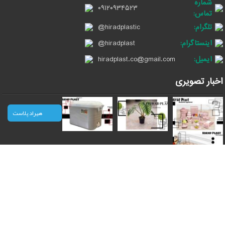
شماره
۰۹۱۲۰۹۳۴۵۲۳
تماس:
تلگرام:
@hiradplastic
اینستاگرام:
@hiradplast
ایمیل:
hiradplast.co@gmail.com
اخبار تصویری
هیراد پلاست
© 2026 | کلیه حقوق مادی و معنوی این وب سایت متعلق است به سایت
هیرادپلاست