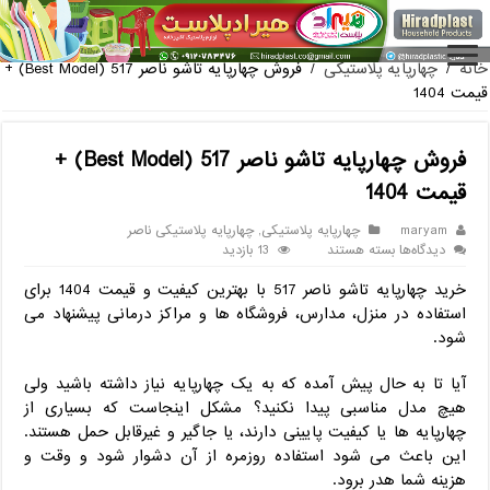
خانه
/
چهارپایه پلاستیکی
/
فروش چهارپایه تاشو ناصر 517 (Best Model) +
قیمت 1404
فروش چهارپایه تاشو ناصر 517 (Best Model) +
قیمت 1404
maryam
چهارپایه پلاستیکی
,
چهارپایه پلاستیکی ناصر
برای
دیدگاه‌ها
بسته هستند
13 بازدید
فروش
خرید چهارپایه تاشو ناصر 517 با بهترین کیفیت و قیمت 1404 برای
چهارپایه
تاشو
استفاده در منزل، مدارس، فروشگاه‌ ها و مراکز درمانی پیشنهاد می
ناصر
شود.
517
(Best
آیا تا به حال پیش آمده که به یک چهارپایه نیاز داشته باشید ولی
Model)
هیچ مدل مناسبی پیدا نکنید؟ مشکل اینجاست که بسیاری از
+
قیمت
چهارپایه ‌ها یا کیفیت پایینی دارند، یا جاگیر و غیرقابل حمل هستند.
1404
این باعث می ‌شود استفاده روزمره از آن دشوار شود و وقت و
هزینه شما هدر برود.