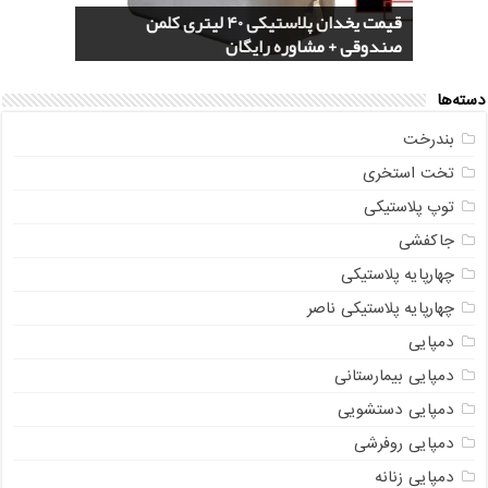
قیمت یخدان پلاستیکی 40 لیتری کلمن
فروش گلدان پلاستیکی گلخانه به صورت
خرید سرویس جهیزیه پلاستیکی هوم کت +
سایت پلاسکو حراجی (Price List) + پاسخ به
بازار عمده فروشی فایل کشویی ناصر پلاستیک
آنلاین
سوالات متداول
+ جدیدترین مدل
عکس و مشخصات
صندوقی + مشاوره رایگان
دسته‌ها
بندرخت
تخت استخری
توپ پلاستیکی
جاکفشی
چهارپایه پلاستیکی
چهارپایه پلاستیکی ناصر
دمپایی
دمپایی بیمارستانی
دمپایی دستشویی
دمپایی روفرشی
دمپایی زنانه