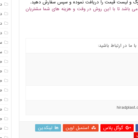
تالوگ و لیست قیمت را دریافت نموده و سپس سفارش دهید.
د
می باشد تا با این روش در وقت و هزینه های شما مشتریان
د
دم
دم
س
ما در ارتباط باشید:
س
ص
ص
ص
ص
ص
ص
ص
گوگل پلاس
استمبل اوپن
لینکدین
صن