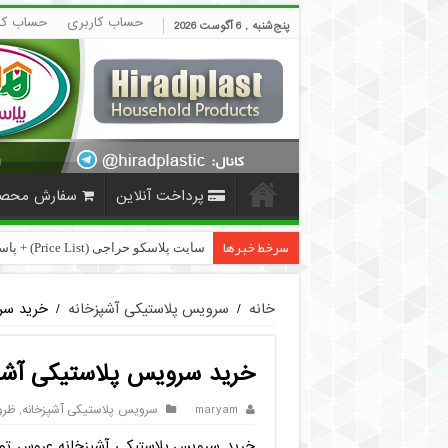
حساب کاربری
حساب کا
پنج‌شنبه , 6 آگوست 2026
پرداخت آنلاین
سفارش محص
سرخط خبرها
سایت پلاسکو حراجی (Price List) + پاسخ به سوالات متداول
خانه
/
سرویس پلاستیکی آشپزخانه
/
خرید سر
خرید سرویس پلاستیکی آشپ
maryam
سرویس پلاستیکی آشپزخانه
,
ظرو
خرید سرویس پلاستیکی آشپزخانه عروس تولی