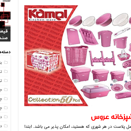
فروش
خرید
بازا
آنلای
سوال
+ جد
عکس
صندو
دسته‌ه
ب
ت
ت
ج
چه
چه
پزخانه عروس
د
دم
 پلاست در هر شهری که هستید، امکان پذیر می باشد. ابتدا