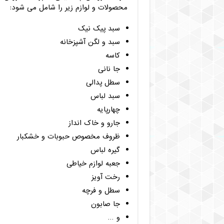
محصولات و لوازم زیر را شامل می شود:
سبد پیک نیک
سبد و لگن آشپزخانه
کاسه
جا نانی
سطل پدالی
سبد لباس
چهارپایه
جارو و خاک انداز
ظروف مخصوص حبوبات و خشکبار
گیره لباس
جعبه لوازم خیاطی
رخت آویز
سطل و فرچه
جا صابون
و …