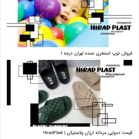
فروش توپ استخری عمده تهران درجه 1
قیمت دمپایی مردانه ارزان پلاستیکی | HiradPlast