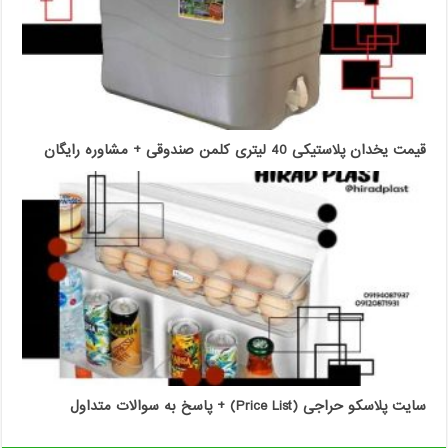
قیمت یخدان پلاستیکی 40 لیتری کلمن صندوقی + مشاوره رایگان
سایت پلاسکو حراجی (Price List) + پاسخ به سوالات متداول