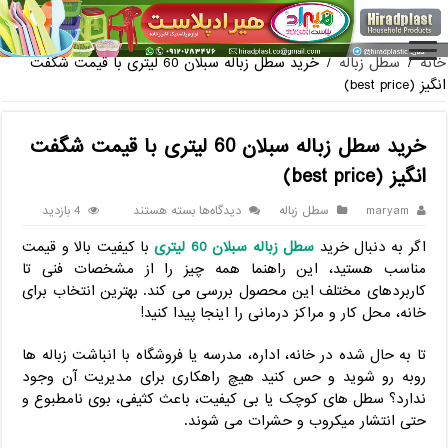
فروش گلدان پلاستیکی گلخانه به صورت آنلاین
خانه
/
سطل زباله
/
خرید سطل زباله سبلان 60 لیتری با قیمت شگفت
انگیز (best price)
خرید سطل زباله سبلان 60 لیتری با قیمت شگفت
انگیز (best price)
برای
maryam
سطل زباله
دیدگاه‌ها
بسته هستند
4 بازدید
خرید
اگر به دنبال خرید
سطل زباله سبلان 60 لیتری
با کیفیت بالا و قیمت
سطل
زباله
مناسب هستید، این راهنما همه چیز را از مشخصات فنی تا
سبلان
کاربردهای مختلف این محصول بررسی می ‌کند. بهترین انتخاب برای
60
خانه، محل کار و مراکز درمانی را اینجا پیدا کنید!
لیتری
با
تا به حال شده در خانه، اداره، مدرسه یا فروشگاه با انباشت زباله‌ ها
قیمت
شگفت
روبه ‌رو شوید و حس کنید هیچ راهکاری برای مدیریت آن وجود
انگیز
ندارد؟ سطل‌ های کوچک یا بی‌ کیفیت، باعث کثیفی، بوی نامطبوع و
(best
حتی انتشار میکروب و حشرات می‌ شوند.
price)