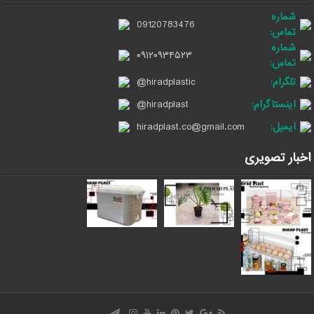
شماره
09120783476
تماس:
شماره
۰۹۱۲۰۹۳۴۵۲۳
تماس:
تلگرام:
@hiradplastic
اینستاگرام:
@hiradplast
ایمیل:
hiradplast.co@gmail.com
اخبار تصویری