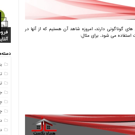
ای گوناگونی دارند، امروزه شاهد آن هستیم که از آنها در
فروش
خرید
بازا
 استفاده می شود. برای مثال:
آنلای
سوال
+ جد
عکس
صندو
دسته‌ه
ب
ت
ت
ج
چه
چه
د
دم