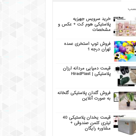
سب
خرید سرویس جهیزیه
پلاستیکی هوم کت + عکس و
مشخصات
فروش توپ استخری عمده
تهران درجه 1
قیمت دمپایی مردانه ارزان
پلاستیکی | HiradPlast
فروش گلدان پلاستیکی گلخانه
به صورت آنلاین
قیمت یخدان پلاستیکی 40
لیتری کلمن صندوقی +
مشاوره رایگان