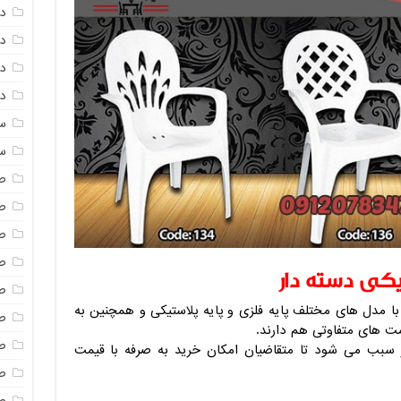
د
د
دم
دم
س
س
ص
ص
ص
ص
کی دسته دار
ص
با مدل های مختلف پایه فلزی و پایه پلاستیکی و همچنین به
ص
ت های متفاوتی هم دارند.
ص
 سبب می شود تا متقاضیان امکان خرید به صرفه با قیمت
صن