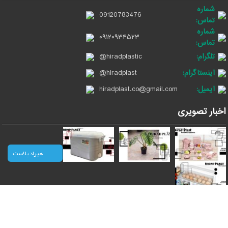
شماره
09120783476
تماس:
شماره
۰۹۱۲۰۹۳۴۵۲۳
تماس:
تلگرام:
@hiradplastic
اینستاگرام:
@hiradplast
ایمیل:
hiradplast.co@gmail.com
اخبار تصویری
هیراد پلاست