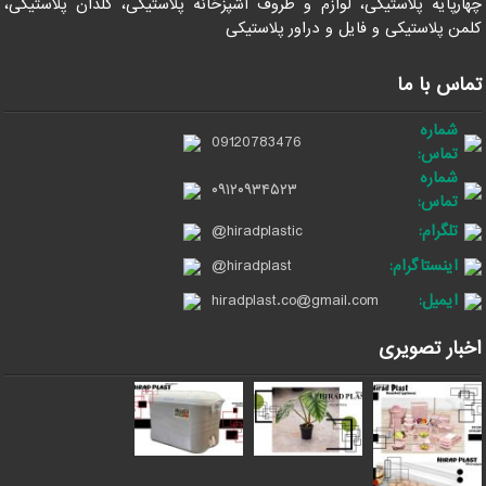
چهارپایه پلاستیکی، لوازم و ظروف آشپزخانه پلاستیکی، گلدان پلاستیکی،
کلمن پلاستیکی و فایل و دراور پلاستیکی
تماس با ما
شماره
09120783476
تماس:
شماره
۰۹۱۲۰۹۳۴۵۲۳
تماس:
تلگرام:
@hiradplastic
اینستاگرام:
@hiradplast
ایمیل:
hiradplast.co@gmail.com
اخبار تصویری