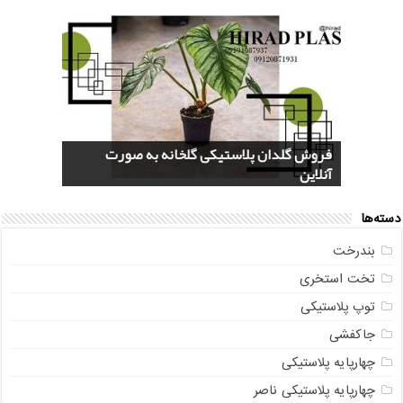
قیمت یخدان پلاستیکی 40 لیتری کلمن
فروش گلدان پلاستیکی گلخانه به صورت
خرید سرویس جهیزیه پلاستیکی هوم کت +
سایت پلاسکو حراجی (Price List) + پاسخ به
بازار عمده فروشی فایل کشویی ناصر پلاستیک
آنلاین
سوالات متداول
+ جدیدترین مدل
عکس و مشخصات
صندوقی + مشاوره رایگان
دسته‌ها
بندرخت
تخت استخری
توپ پلاستیکی
جاکفشی
چهارپایه پلاستیکی
چهارپایه پلاستیکی ناصر