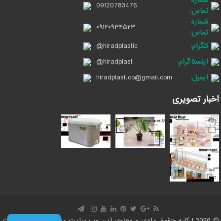
شماره
09120783476
تماس:
شماره
۰۹۱۲۰۹۳۴۵۲۳
تماس:
تلگرام:
@hiradplastic
اینستاگرام:
@hiradplast
ایمیل:
hiradplast.co@gmail.com
اخبار تصویری
© 2026 | کلیه حقوق مادی و معنوی این وب سایت متعلق است به سایت