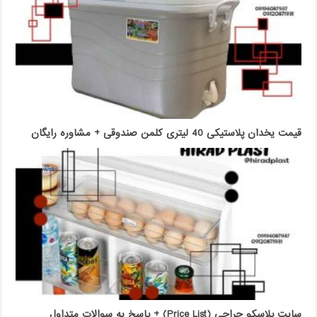
قیمت یخدان پلاستیکی 40 لیتری کلمن صندوقی + مشاوره رایگان
سایت پلاسکو حراجی (Price List) + پاسخ به سوالات متداول