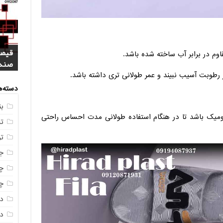
فروش
خرید
بازا
اوم در برابر آب ساخته شده باشد.
آنلای
سوال
+ جد
عکس
صندو
رطوبت آسیب نبیند و عمر طولانی تری داشته باشد.
دسته‌ه
ب
ومیک باشد تا در هنگام استفاده طولانی مدت احساس راحتی
ت
ت
ج
چه
چه
د
دم