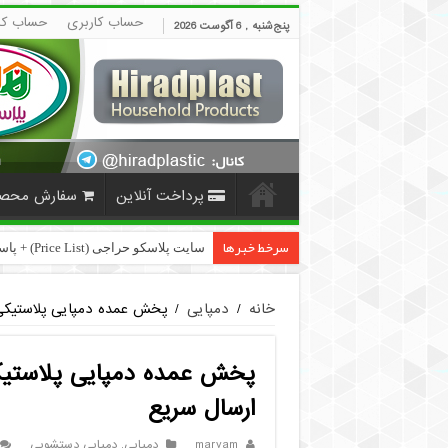
حساب کاربری
حساب کا
پنج‌شنبه , 6 آگوست 2026
پرداخت آنلاین
سفارش محص
سرخط خبرها
بازار عمده فروشی فایل کشویی ن
خانه
/
دمپایی
/
پخش عمده دمپایی پلاستیکی
پخش عمده دمپایی پلاستیک
ارسال سریع
maryam
دمپایی
,
دمپایی دستشویی