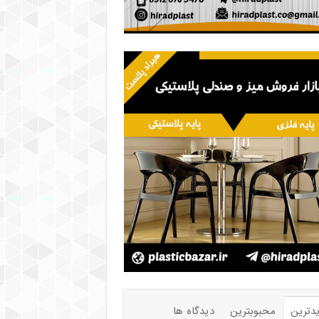
دترین
محبوبترین
دیدگاه ها