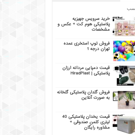
سب
خرید سرویس جهیزیه
پلاستیکی هوم کت + عکس و
مشخصات
فروش توپ استخری عمده
تهران درجه 1
قیمت دمپایی مردانه ارزان
پلاستیکی | HiradPlast
فروش گلدان پلاستیکی گلخانه
به صورت آنلاین
قیمت یخدان پلاستیکی 40
لیتری کلمن صندوقی +
مشاوره رایگان