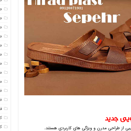
ص
ص
ص
ص
ص
ص
ص
ص
ص
ص
ظ
ظ
فا
یی جدید
ک
ک
بی از طراحی مدرن و ویژگی های کاربردی هستند.