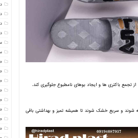
د
د
دم
دم
س
س
ص
ص
ص
ز تجمع باکتری ها و ایجاد بوهای نامطبوع جلوگیری کند.
ص
ص
ص
ه شوند و سریع خشک شوند تا همیشه تمیز و بهداشتی باقی
ص
صن