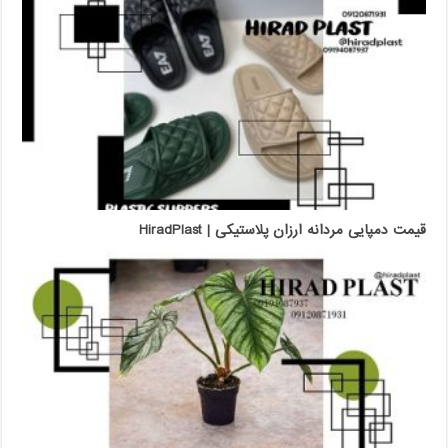
قیمت دمپایی مردانه ارزان پلاستیکی | HiradPlast