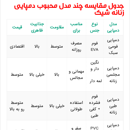
جدول مقایسه چند مدل محبوب دمپایی
زنانه شیک
مدل
نوع
مناسب
جذابیت
مقاومت
قیمت
دمپایی
جنس
برای
ظاهری
دمپایی
فوم
مصرف
فومی
متوسط
بالا
اقتصادی
EVA
روزانه
سبک
نگین
دمپایی
‌دار و
مهمانی و
مجلسی
بالا
خیلی بالا
متوسط
مجالس
زنانه
لمه دار
فوم
دمپایی
فشرده
استفاده
متوسط
طبی
خیلی بالا
متوسط
+ کفی
طولانی
رو به بالا
زنانه
طبی
دمپایی
PVC
سفر و