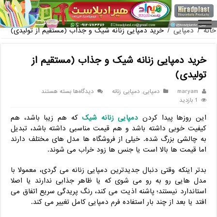
فروش گلدان پلاستیکی گلخانه به صورت آنلاین
خانه
/
دمپایی
/
خرید دمپایی زنانه شیک و جذاب (مستقیم از تولیدی)
خرید دمپایی زنانه شیک و جذاب (مستقیم از
تولیدی)
برای
maryam
دمپایی
,
دمپایی زنانه
دیدگاه‌ها
بسته هستند
خرید
1 بازدید
دمپایی
این روزها پیدا کردن
دمپایی زنانه شیک
که هم زیبا باشد، هم
زنانه
شیک
کیفیت خوبی داشته باشد و هم قیمت مناسبی داشته باشد، تبدیل
و
به چالشی بزرگ شده. خیلی از فروشگاه‌ ها مدل ‌های مختلف دارند
جذاب
اما قیمت ‌ها بالا است یا جنس‌ ها زود خراب می‌ شوند.
(مستقیم
از
بدتر اینکه وقتی دنبال جدیدترین دمپایی زنانه می ‌گردی، معمولا با
تولیدی)
مدل ‌هایی رو به‌ رو می ‌شوی که یا ظاهر جذابی ندارند یا اصلا
استاندارد نیستند؛ پاشنه اذیت می‌ کند، رنگ‌ پریدگی سریع اتفاق می
‌افتد یا بعد از چند بار استفاده فرم دمپایی کامل تغییر می‌ کند.