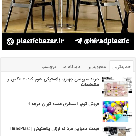
جدیدترین
محبوبترین
دیدگاه ها
برچسب
خرید سرویس جهیزیه پلاستیکی هوم کت + عکس و
مشخصات
فروش توپ استخری عمده تهران درجه 1
قیمت دمپایی مردانه ارزان پلاستیکی | HiradPlast