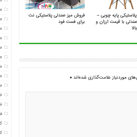
ص
ص
لاستیکی پایه چوبی –
فروش میز صندلی پلاستیکی نت
ص
دلی با قیمت ارزان و
برای فست فود
لا
ص
ص
ص
ص
ص
ص
ای موردنیاز علامت‌گذاری شده‌اند
*
ص
ظ
ظ
فا
ک
ک