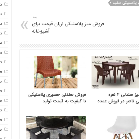
پلاستیکی سفید
د
د
بعد
دم
فروش میز پلاستیکی ارزان قیمت برای
آشپزخانه
دم
س
س
ص
ص
ص
ص
قیمت میز صندلی ۴ نفره
فروش صندلی حصیری پلاستیکی
ص
ی ناصر در فروش عمده
با کیفیت به قیمت تولید
ص
ص
صن