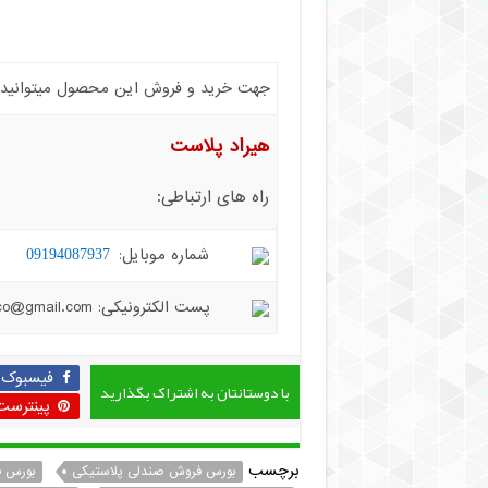
جهت خرید و فروش این محصول میتوانید با 
هیراد پلاست
راه های ارتباطی:
شماره موبایل:
09194087937
پست الکترونیکی: hiradplast.co@gmail.com
فیسبوک
با دوستانتان به اشتراک بگذارید
پینترست
برچسب
بورس فروش صندلی پلاستیکی
بورس ف