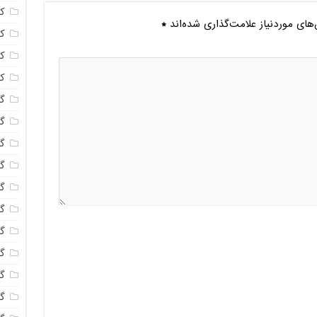
ک
ای موردنیاز علامت‌گذاری شده‌اند
*
ک
ک
ک
گا
گل
گل
گل
گ
گل
گل
گل
گ
گ