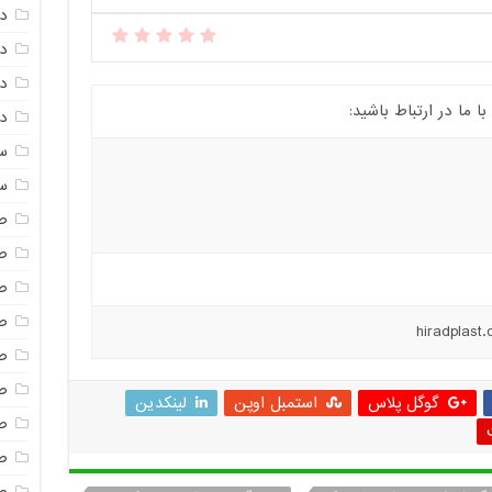
د
د
دم
ما در ارتباط باشید:
دم
س
س
ص
ص
ص
ص
ص
ص
گوگل پلاس
استمبل اوپن
لینکدین
ص
صن