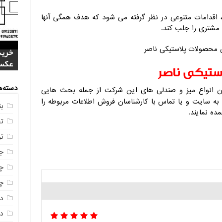
اقدامات متنوعی در نظر گرفته می شود که هدف همگی آنها
شتری را جلب کند.
فروش
خرید
بازا
آنلای
سوال
+ جد
عکس
صندو
ستیکی ناصر
دسته‌ه
انواع میز و صندلی های این شرکت از جمله بحث هایی
ه سایت و یا تماس با کارشناسان فروش اطلاعات مربوطه را
ب
ده نمایند.
ت
ت
ج
چه
چه
د
دم