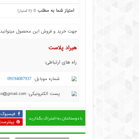
امتیاز شما به مطلب
0
(
0
امتیاز)
جهت خرید و فروش این محصول میتوانید با 
هیراد پلاست
راه های ارتباطی:
شماره موبایل:
09194087937
پست الکترونیکی: hiradplast.co@gmail.com
فیسبوک
با دوستانتان به اشتراک بگذارید
پینترست