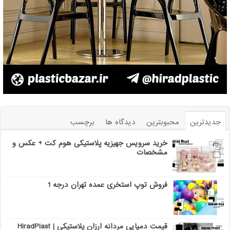
جدیدترین
محبوبترین
دیدگاه ها
برچسب
خرید سرویس جهیزیه پلاستیکی هوم کت + عکس و
مشخصات
فروش توپ استخری عمده تهران درجه 1
قیمت دمپایی مردانه ارزان پلاستیکی | HiradPlast