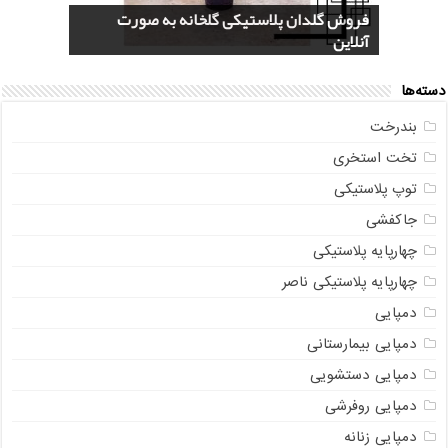
قیمت یخدان پلاستیکی 40 لیتری کلمن
فروش گلدان پلاستیکی گلخانه به صورت
خرید سرویس جهیزیه پلاستیکی هوم کت +
سایت پلاسکو حراجی (Price List) + پاسخ به
بازار عمده فروشی فایل کشویی ناصر پلاستیک
آنلاین
سوالات متداول
+ جدیدترین مدل
عکس و مشخصات
صندوقی + مشاوره رایگان
دسته‌ها
بندرخت
تخت استخری
توپ پلاستیکی
جاکفشی
چهارپایه پلاستیکی
چهارپایه پلاستیکی ناصر
دمپایی
دمپایی بیمارستانی
دمپایی دستشویی
دمپایی روفرشی
دمپایی زنانه