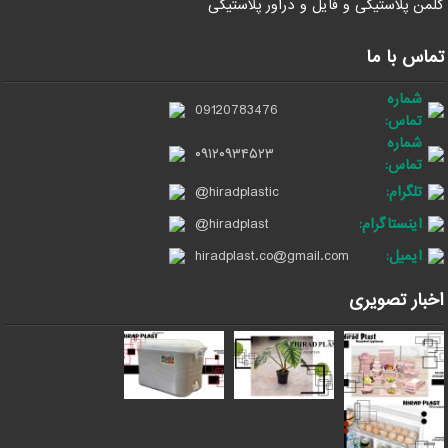
کلمن پلاستیکی و فایل و دراور پلاستیکی
تماس با ما
شماره
09120783476
تماس:
شماره
۰۹۱۲۰۹۳۴۵۲۳
تماس:
تلگرام:
@hiradplastic
اینستاگرام:
@hiradplast
ایمیل:
hiradplast.co@gmail.com
اخبار تصویری