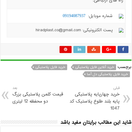
راه های ارتباطی:
شماره موبایل:
09194087937
پست الکترونیکی: hiradplast.co@gmail.com
برچسب
خرید آنلاین فایل پلاستیکی
خرید فایل پلاستیکی
خرید فایل پلاستیکی دل آسا
قبلی
بعد
خرید چهارپایه پلاستیکی
قیمت کلمن پلاستیکی بزرگ
پایه بلند طلوع پلاستیک کد
دو محفظه 12 لیتری
1047
شاید این مطالب برایتان مفید باشد