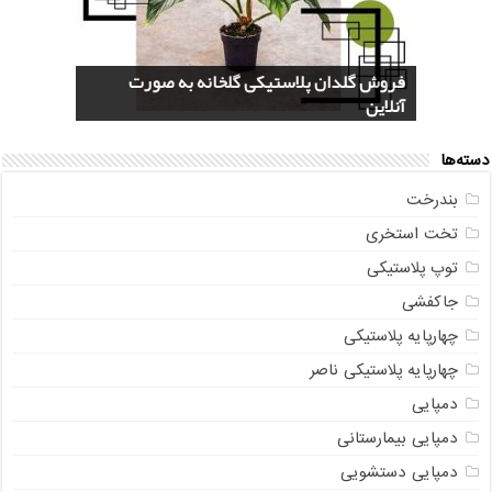
قیمت یخدان پلاستیکی 40 لیتری کلمن
فروش گلدان پلاستیکی گلخانه به صورت
خرید سرویس جهیزیه پلاستیکی هوم کت +
سایت پلاسکو حراجی (Price List) + پاسخ به
بازار عمده فروشی فایل کشویی ناصر پلاستیک
آنلاین
سوالات متداول
+ جدیدترین مدل
عکس و مشخصات
صندوقی + مشاوره رایگان
دسته‌ها
بندرخت
تخت استخری
توپ پلاستیکی
جاکفشی
چهارپایه پلاستیکی
چهارپایه پلاستیکی ناصر
دمپایی
دمپایی بیمارستانی
دمپایی دستشویی