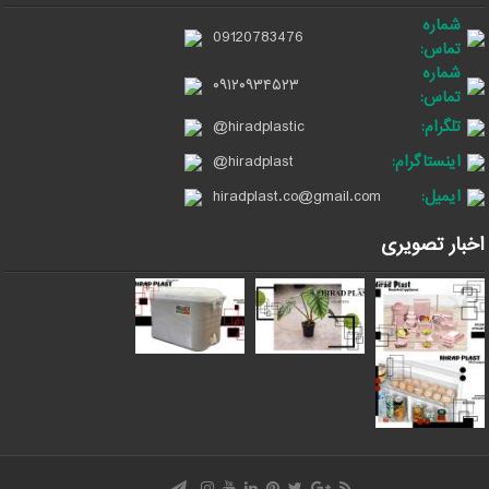
شماره
09120783476
تماس:
شماره
۰۹۱۲۰۹۳۴۵۲۳
تماس:
تلگرام:
@hiradplastic
اینستاگرام:
@hiradplast
ایمیل:
hiradplast.co@gmail.com
اخبار تصویری