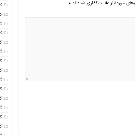
ای موردنیاز علامت‌گذاری شده‌اند
*
ک
ک
ک
ک
گا
گل
گل
گل
گ
گل
گل
گل
گ
گ