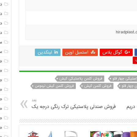
د
د
دم
دم
س
س
گوگل پلاس
استمبل اوپن
لینکدین
ص
ص
ستیکی چهار قلو
فروش کلمن پلاستیکی کیش
ص
 چهار قلو
فروش کلمن کیش
فروش کلمن کیش ترموس
ص
ص
بعد
فروش صندلی پلاستیکی ترک رنگی درجه یک
ص
ص
صن