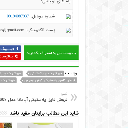
راه های ارتباطی:
شماره موبایل:
09194087937
پست الکترونیکی: hiradplast.co@gmail.com
فیسبوک
با دوستانتان به اشتراک بگذارید
پینترست
برچسب
فروش کلمن پلاستیکی
فروش کلمن پلا
فروش کلمن پلاستیکی کیش ترموس
فروش کلمن
قبلی
فروش فایل پلاستیکی آپادانا مدل 609 دریم
شاید این مطالب برایتان مفید باشد