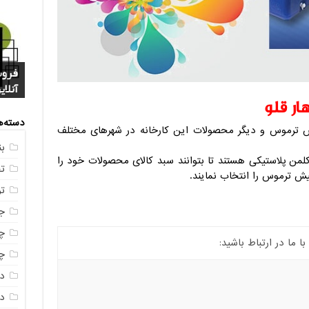
فروش
خرید
بازا
آنلای
سوال
+ جد
عکس
صندو
ر قلو
دسته‌ه
ش ترموس و دیگر محصولات این کارخانه در شهرهای مختلف
ب
من پلاستیکی هستند تا بتوانند سبد کالای محصولات خود را
ت
یش ترموس را انتخاب نمایند.
ت
ج
چه
ما در ارتباط باشید:
چه
د
دم