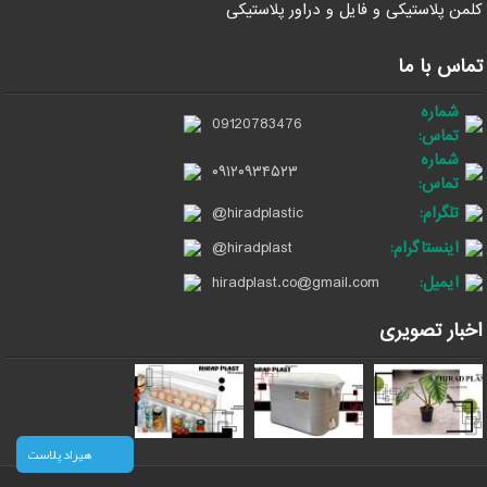
کلمن پلاستیکی و فایل و دراور پلاستیکی
تماس با ما
شماره
09120783476
تماس:
شماره
۰۹۱۲۰۹۳۴۵۲۳
تماس:
تلگرام:
@hiradplastic
اینستاگرام:
@hiradplast
ایمیل:
hiradplast.co@gmail.com
اخبار تصویری
هیراد پلاست