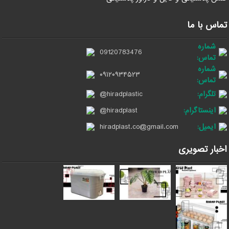
تماس با ما
شماره
09120783476
تماس:
شماره
۰۹۱۲۰۹۳۴۵۲۳
تماس:
تلگرام:
@hiradplastic
اینستاگرام:
@hiradplast
ایمیل:
hiradplast.co@gmail.com
اخبار تصویری