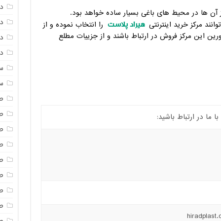
د
 آن ها در محیط های باغی بسیار ساده خواهد بود.
د
هیراد پلاست
نند مرکز خرید اینترنتی
را انتخاب نموده و از
رین این مرکز فروش در ارتباط باشند و از جزییات مطلع
دم
دم
س
س
ص
ص
ما در ارتباط باشید:
ص
ص
ص
ص
ص
صن