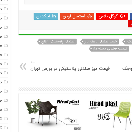
ص
ص
گوگل پلاس
استمبل اوپن
لینکدین
ص
ص
ص
یکی
خرید صندلی دسته دار
صندلی پلاستیکی ارزان
ص
قیمت صندلی دسته دار
ص
بعد
ص
کوچک
قیمت میز صندلی پلاستیکی در بورس تهران
ص
ص
ظ
ظ
فا
ک
ک