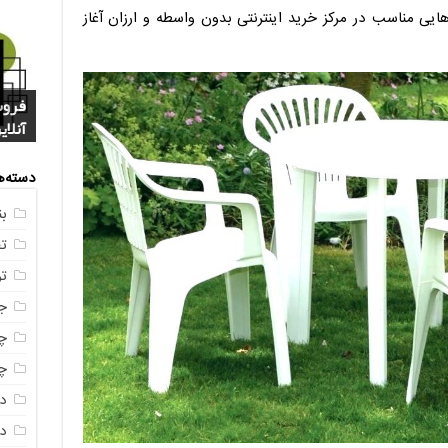
یی مناسب در مرکز خرید اینترنتی بدون واسطه و ارزان آغاز
فروش
خرید
بازا
آنلای
سوال
+ جد
عکس
صندو
دسته‌ه
ب
ت
ت
ج
چه
چه
د
دم