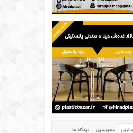
دترین
محبوبترین
دیدگاه ها