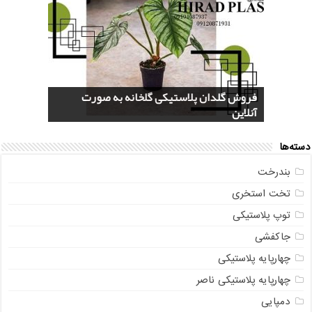
قیمت یخدان پلاستیکی 40 لیتری کلمن
فروش گلدان پلاستیکی گلخانه به صورت
خرید سرویس جهیزیه پلاستیکی هوم کت +
سایت پلاسکو حراجی (Price List) + پاسخ به
بازار عمده فروشی فایل کشویی ناصر پلاستیک
آنلاین
سوالات متداول
+ جدیدترین مدل
عکس و مشخصات
صندوقی + مشاوره رایگان
دسته‌ها
بندرخت
تخت استخری
توپ پلاستیکی
جاکفشی
چهارپایه پلاستیکی
چهارپایه پلاستیکی ناصر
دمپایی