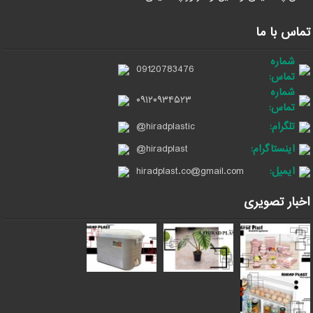
تماس با ما
شماره
09120783476
تماس:
شماره
۰۹۱۲۰۹۳۴۵۲۳
تماس:
تلگرام:
@hiradplastic
اینستاگرام:
@hiradplast
ایمیل:
hiradplast.co@gmail.com
اخبار تصویری