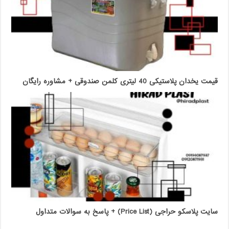
قیمت یخدان پلاستیکی 40 لیتری کلمن صندوقی + مشاوره رایگان
سایت پلاسکو حراجی (Price List) + پاسخ به سوالات متداول