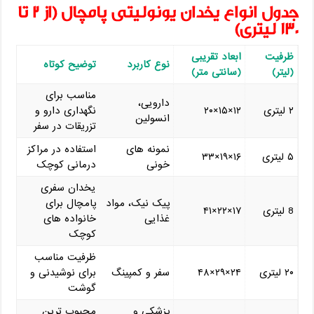
جدول انواع یخدان یونولیتی پامچال (از ۲ تا
۱۳۰ لیتری)
ظرفیت
ابعاد تقریبی
نوع کاربرد
توضیح کوتاه
(لیتر)
(سانتی ‌متر)
مناسب برای
دارویی،
۲ لیتری
۱۲×۱۵×۲۰
نگهداری دارو و
انسولین
تزریقات در سفر
نمونه ‌های
استفاده در مراکز
۵ لیتری
۱۶×۱۹×۳۳
خونی
درمانی کوچک
یخدان سفری
پیک‌ نیک، مواد
پامچال برای
8 لیتری
۱۷×۲۲×۴۱
غذایی
خانواده ‌های
کوچک
ظرفیت مناسب
۲۰ لیتری
۲۴×۲۹×۴۸
سفر و کمپینگ
برای نوشیدنی و
گوشت
پزشکی و
محبوب ‌ترین