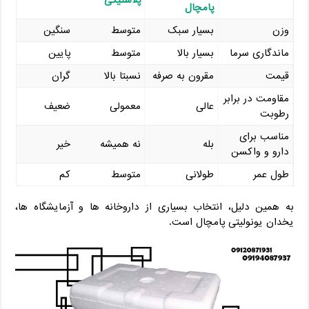
پامچال
وزن
بسیار سبک
متوسط
سنگین
ماندگاری سرما
بسیار بالا
متوسط
پایین
قیمت
مقرون ‌به ‌صرفه
نسبتا بالا
گران
مقاومت در برابر
عالی
معمولی
ضعیف
رطوبت
مناسب برای
بله
نه همیشه
خیر
دارو و واکسن
طول عمر
طولانی
متوسط
کم
به همین دلیل، انتخاب بسیاری از داروخانه‌ ها و آزمایشگاه‌ ها،
یخدان یونولیتی پامچال است.