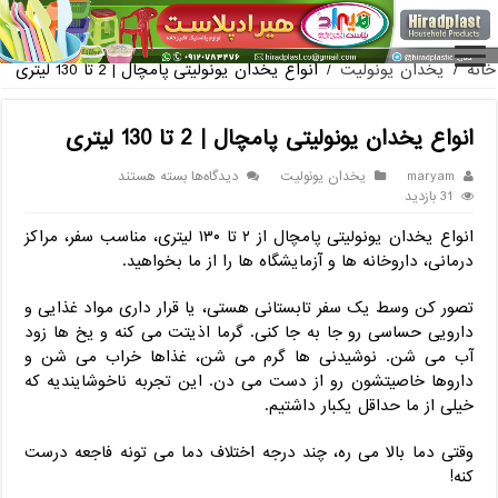
فروش گلدان پلاستیکی گلخانه به صورت آنلاین
خانه
/
یخدان یونولیت
/
انواع یخدان یونولیتی پامچال | 2 تا 130 لیتری
انواع یخدان یونولیتی پامچال | 2 تا 130 لیتری
برای
maryam
یخدان یونولیت
دیدگاه‌ها
بسته هستند
انواع
31 بازدید
یخدان
انواع یخدان یونولیتی پامچال از ۲ تا ۱۳۰ لیتری، مناسب سفر، مراکز
یونولیتی
پامچال
درمانی، داروخانه ‌ها و آزمایشگاه‌ ها را از ما بخواهید.
|
2
تصور کن وسط یک سفر تابستانی هستی، یا قرار داری مواد غذایی و
تا
دارویی حساسی رو جا به جا کنی. گرما اذیتت می‌ کنه و یخ‌ ها زود
130
آب می ‌شن. نوشیدنی‌ ها گرم می ‌شن، غذاها خراب می ‌شن و
لیتری
داروها خاصیتشون رو از دست می ‌دن. این تجربه ناخوشایندیه که
خیلی از ما حداقل یکبار داشتیم.
وقتی دما بالا می ‌ره، چند درجه اختلاف دما می‌ تونه فاجعه درست
کنه!