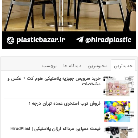
جدیدترین
محبوبترین
دیدگاه ها
برچسب
خرید سرویس جهیزیه پلاستیکی هوم کت + عکس و
مشخصات
فروش توپ استخری عمده تهران درجه 1
قیمت دمپایی مردانه ارزان پلاستیکی | HiradPlast