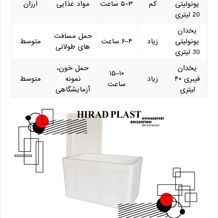
یونولیتی
کم
۳–۵ ساعت
مواد غذایی
ارزان
20 لیتری
یخدان
حمل مسافت
یونولیتی
زیاد
۴–۶ ساعت
متوسط
‌های طولانی
30 لیتری
یخدان
حمل خون،
۱۰–۱۵
فیبری ۴۰
زیاد
نمونه
متوسط
ساعت
لیتری
آزمایشگاهی