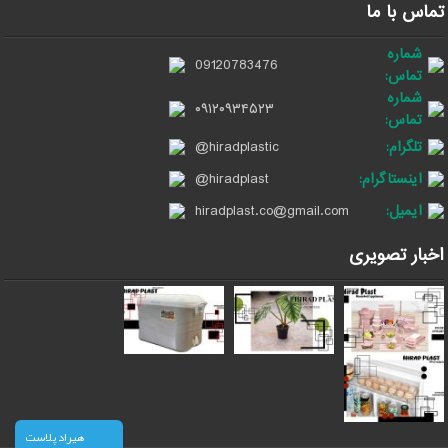
تماس با ما
شماره
09120783476
تماس:
شماره
۰۹۱۲۰۹۳۴۵۲۳
تماس:
تلگرام:
@hiradplastic
اینستاگرام:
@hiradplast
ایمیل:
hiradplast.co@gmail.com
اخبار تصویری
هیراد پلاست