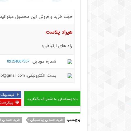
جهت خرید و فروش این محصول میتوانید با 
هیراد پلاست
راه های ارتباطی:
شماره موبایل:
09194087937
پست الکترونیکی: hiradplast.co@gmail.com
فیسبوک
با دوستانتان به اشتراک بگذارید
پینترست
برچسب
خرید صندلی پلاستیکی
خرید صندلی ف