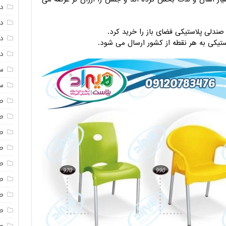
د
د
ندلی پلاستیکی فضای باز را خرید کرد.
دم
لاستیکی به هر نقطه از کشور ارسال می شود.
دم
س
س
ص
ص
ص
ص
ص
ص
ص
صن