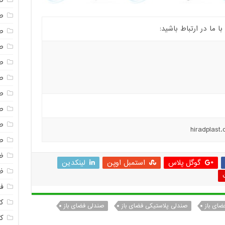
ص
ص
ما در ارتباط باشید:
ص
ص
ص
ص
ص
ص
ص
ص
ظ
گوگل پلاس
استمبل اوپن
لینکدین
ظ
فا
ک
ضای باز
صندلی پلاستیکی فضای باز
صندلی فضای باز
ک