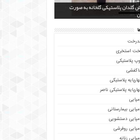
قیمت یخدان پلاستیکی 40 لیتری کلمن
 گلدان پلاستیکی گلخانه به صورت
 سرویس جهیزیه پلاستیکی هوم کت +
سایت پلاسکو حراجی (Price List) + پاسخ به
ر عمده فروشی فایل کشویی ناصر پلاستیک
ن
ات متداول
یدترین مدل
 و مشخصات
قی + مشاوره رایگان
ا
ندرخت
خت استخری
وپ پلاستیکی
اکفشی
ارپایه پلاستیکی
ارپایه پلاستیکی ناصر
مپایی
پایی بیمارستانی
مپایی دستشویی
مپایی روفرشی
پایی زنانه