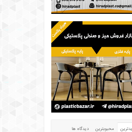
دترین
محبوبترین
دیدگاه ها