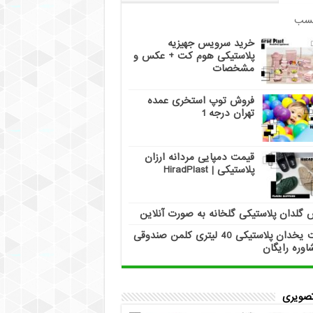
سب
خرید سرویس جهیزیه
پلاستیکی هوم کت + عکس و
مشخصات
فروش توپ استخری عمده
تهران درجه 1
قیمت دمپایی مردانه ارزان
پلاستیکی | HiradPlast
 گلدان پلاستیکی گلخانه به صورت آنلاین
قیمت یخدان پلاستیکی 40 لیتری کلمن صندوقی
اوره رایگان
تصویری