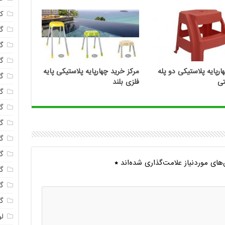
ک
گا
گل
گل
ارپایه پلاستیکی دو پله
مرکز خرید چهارپایه پلاستیکی پایه
گل
فلزی بلند
گ
گل
گل
گل
گ
ای موردنیاز علامت‌گذاری شده‌اند
*
گ
گل
گل
لو