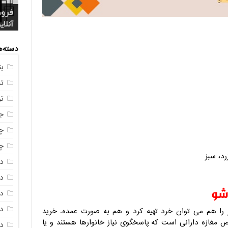
فروش
خرید
بازا
آنلای
سوال
+ جد
عکس
صندو
دسته‌ه
ب
ت
ت
ج
چه
چه
رد، سبز
د
دم
اشو
د
د
صر را هم می توان خرد تهیه کرد و هم به صورت عمده. خرید
تص مغازه دارانی است که پاسخگوی نیاز خانوارها هستند و یا
دم