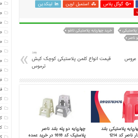
ص
گوگل پلاس
استمبل اوپن
لینکدین
ص
ص
 پلاستیکی
خرید چهارپایه پلاستیکی تاشو
ص
و ناصر
ص
ص
بعد
ه عروس
قیمت انواع کلمن پلاستیکی کوچک کیش
ص
ترموس
ظ
ظ
فا
ک
ک
ک
ک
ارپایه پلاستیکی بلند
چهارپایه دو پله بلند ناصر
 ناصر کد 1214
پلاستیک کد 1618 در خرید عمده
ک