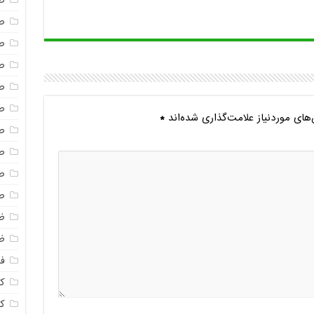
ص
ص
ص
ص
ص
ص
ای موردنیاز علامت‌گذاری شده‌اند
*
ص
ص
ص
ص
ظ
ظ
فا
ک
ک