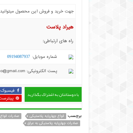
جهت خرید و فروش این محصول میتوانید با 
هیراد پلاست
راه های ارتباطی:
شماره موبایل:
09194087937
پست الکترونیکی: hiradplast.co@gmail.com
فیسبوک
با دوستانتان به اشتراک بگذارید
پینترست
برچسب
انواع چهارپایه پلاستیکی
صادرات انواع 
صادرات چهارپایه پلاستیکی به عراق