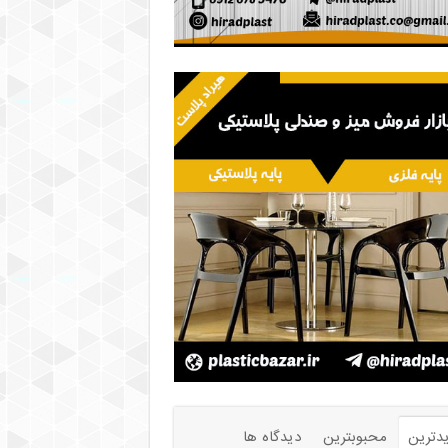
دترین
محبوبترین
دیدگاه ها