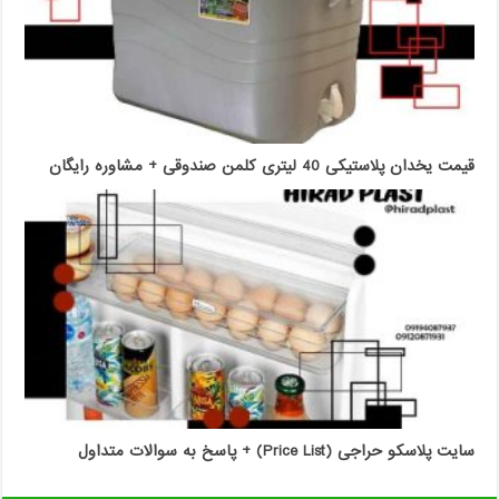
قیمت یخدان پلاستیکی 40 لیتری کلمن صندوقی + مشاوره رایگان
سایت پلاسکو حراجی (Price List) + پاسخ به سوالات متداول