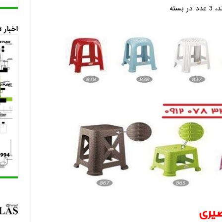
اخبار 
صیری