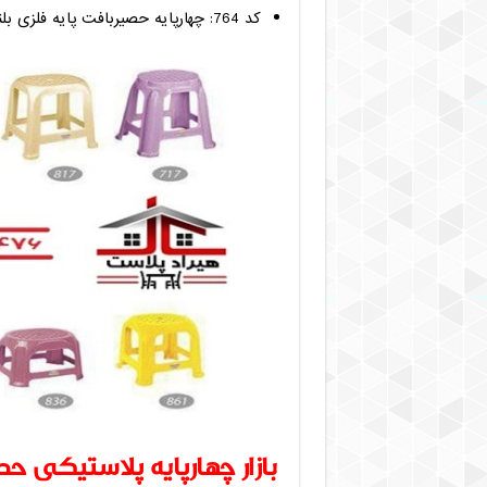
کد 764: چهارپایه حصیربافت پایه فلزی بلند، 3 عدد در بسته
بازار چهارپایه پلاستیکی ح