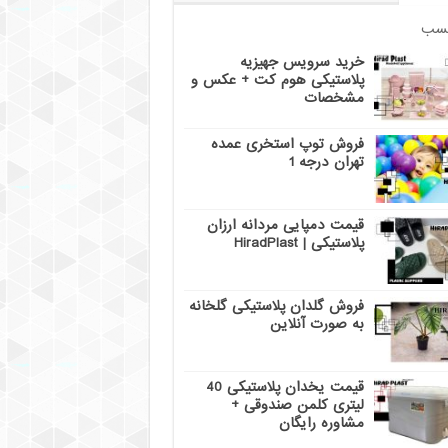
سب
خرید سرویس جهیزیه
پلاستیکی هوم کت + عکس و
مشخصات
فروش توپ استخری عمده
تهران درجه 1
قیمت دمپایی مردانه ارزان
پلاستیکی | HiradPlast
فروش گلدان پلاستیکی گلخانه
به صورت آنلاین
قیمت یخدان پلاستیکی 40
لیتری کلمن صندوقی +
مشاوره رایگان