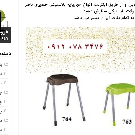
این و از طریق اینترنت انواع چهارپایه پلاستیکی حصیری ناصر
حصولات پلاستیکی سفارش دهید.
ه تمام نقاط ایران میسر می باشد.
فروش
خرید
بازا
آنلای
سوال
+ جد
عکس
صندو
دسته‌ه
ب
ت
ت
ج
چه
چه
د
دم