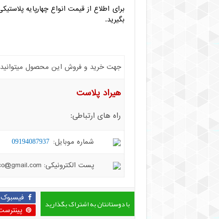
برای اطلاع از قیمت انواع چهارپایه پلاست
بگیرید.
جهت خرید و فروش این محصول میتوانید با 
هیراد پلاست
راه های ارتباطی:
شماره موبایل:
09194087937
پست الکترونیکی: hiradplast.co@gmail.com
فیسبوک
با دوستانتان به اشتراک بگذارید
پینترست