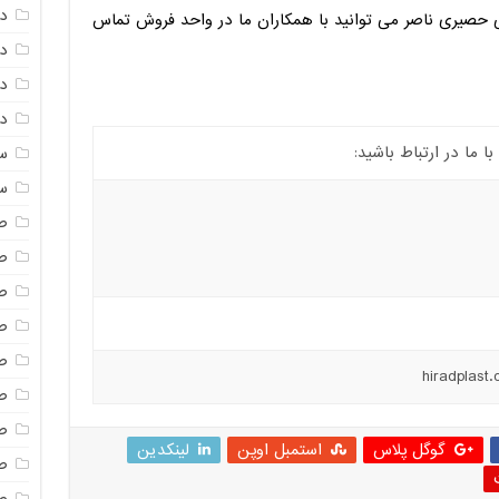
د
یکی حصیری ناصر می توانید با همکاران ما در واحد فروش تماس
د
دم
دم
ما در ارتباط باشید:
س
س
ص
ص
ص
ص
ص
ص
ص
گوگل پلاس
استمبل اوپن
لینکدین
صن