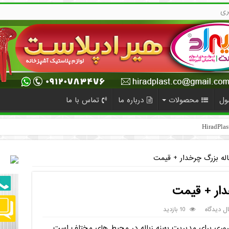
ری
ول
محصولات
درباره ما
تماس با ما
له بزرگ چرخدار + قیمت
دار + قیمت
ال دیدگاه
10 بازدید
روری برای مدیریت بهینه زباله در محیط های مختلف است.