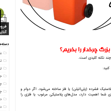
فروش
خرید
بازا
آنلای
سوال
+ جد
عکس
صندو
دسته‌ه
رگ چرخدار را بخریم؟
ب
چند نکته کلیدی است.
ت
کنید:
ت
ج
چه
استیک فشرده (پلی‌اتیلن) یا فلز ساخته می‌شود. اگر دوام و
چه
ی شما اهمیت دارد، مدل‌های پلاستیکی مرغوب یا فلزی را
د
دم