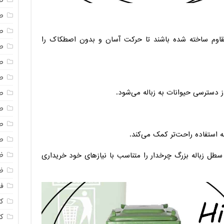
ص
ص
ص
قاوم ساخته شده باشند تا حرکت آسان و بدون اصطکاک را
ص
ص
ص
ز دسترسی حیوانات به زباله می‌شود.
ص
ص
ص
استفاده راحت‌تر کمک می‌کند.
ص
ظ
ن سطل زباله بزرگ چرخدار را متناسب با نیازهای خود خریداری
ظ
فا
ک
ک