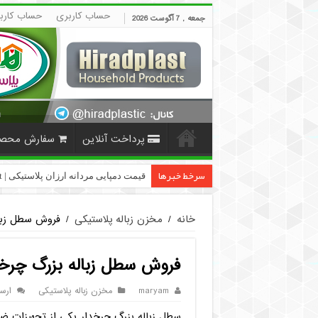
حساب کاربری
حساب کارب
جمعه , 7 آگوست 2026
پرداخت آنلاین
سفارش محص
سرخط خبرها
فروش گلدان پلاست
خانه
/
مخزن زباله پلاستیکی
/
فروش سطل زبا
فروش سطل زباله بزرگ چرخ
maryam
مخزن زباله پلاستیکی
ارس
سطل زباله بزرگ چرخدار یکی از تجهیزات ض