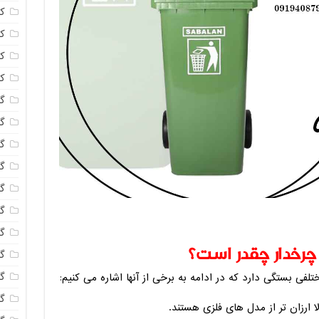
ک
ک
ک
ک
گا
گل
گل
گل
گ
گل
گل
چرخدار چقدر است؟
گل
گ
فی بستگی دارد که در ادامه به برخی از آنها اشاره می کنیم:
گ
 ارزان تر از مدل های فلزی هستند.