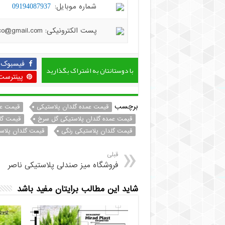
شماره موبایل:
09194087937
پست الکترونیکی: hiradplast.co@gmail.com
فیسبوک
با دوستانتان به اشتراک بگذارید
پینترست
برچسب
قیمت عمده گلدان پلاستیکی
قیمت عم
قیمت عمده گلدان پلاستیکی گل سرخ
قیمت گل
قیمت گلدان پلاستیکی رنگی
قیمت گلدان پلاس
قبلی
فروشگاه میز صندلی پلاستیکی ناصر
شاید این مطالب برایتان مفید باشد