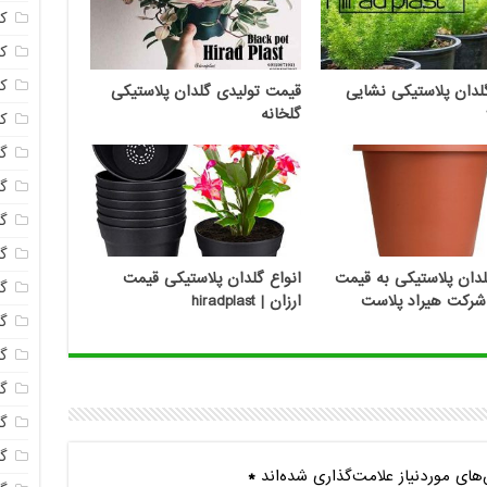
ک
ک
ک
دان پلاستیکی نشایی
قیمت تولیدی گلدان پلاستیکی
گلخانه
ک
گا
گل
گل
گل
دان پلاستیکی به قیمت
انواع گلدان پلاستیکی قیمت
گ
شرکت هیراد پلاست
ارزان | hiradplast
گل
گل
گل
گ
گ
ای موردنیاز علامت‌گذاری شده‌اند
*