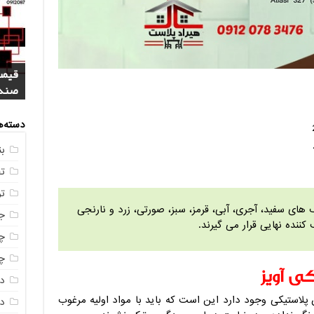
فروش
خرید
بازا
آنلای
سوال
+ جد
عکس
صندو
دسته‌ه
ب
ت
ت
های سفید، آجری، آبی، قرمز، سبز، صورتی، زرد و نارنجی
ج
کننده نهایی قرار می گیرند.
چه
چه
ی آویز
د
ن پلاستیکی وجود دارد این است که باید با مواد اولیه مرغوب
دم