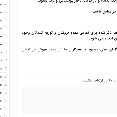
یر رنگ نداده و در نهایت دچار پوسیدگی و ترک نشوند.
د
 در تماس باشید.
د
دم
دم
لف ذکر شده برای تمامی عمده فروشان و توزیع کنندگان وجود
س
ن انجام می شود.
س
گلدان های موجود با همکاران ما در واحد فروش در تماس
ص
ص
ص
ص
ما در ارتباط باشید:
ص
ص
ص
صن