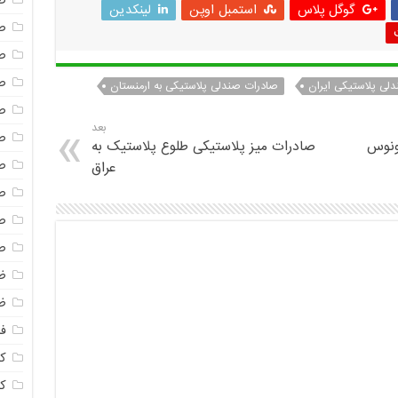
ص
گوگل پلاس
استمبل اوپن
لینکدین
ص
ص
ص
لی پلاستیکی ایران
صادرات صندلی پلاستیکی به ارمنستان
ص
بعد
ص
ونوس
صادرات میز پلاستیکی طلوع پلاستیک به
ص
عراق
ص
ص
ص
ظ
ظ
فا
ک
ک