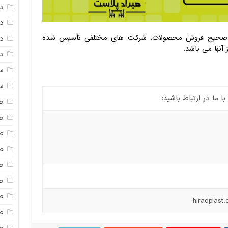
د
د
ن صحیح فروش محصولات، شرکت های مختلفی تأسیس شده
دم
آنها می باشد.
دم
س
س
ما در ارتباط باشید:
ص
ص
ص
ص
ص
ص
ص
صن