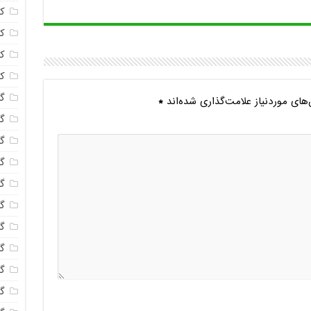
ک
ک
ک
ک
گا
ای موردنیاز علامت‌گذاری شده‌اند
*
گل
گل
گل
گ
گل
گل
گل
گ
گ