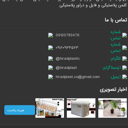
کلمن پلاستیکی و فایل و دراور پلاستیکی
تماس با ما
شماره
09120783476
تماس:
شماره
۰۹۱۲۰۹۳۴۵۲۳
تماس:
تلگرام:
@hiradplastic
اینستاگرام:
@hiradplast
ایمیل:
hiradplast.co@gmail.com
اخبار تصویری
هیراد پلاست