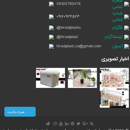
شماره
09120783476
تماس:
شماره
۰۹۱۲۰۹۳۴۵۲۳
تماس:
تلگرام:
@hiradplastic
اینستاگرام:
@hiradplast
ایمیل:
hiradplast.co@gmail.com
اخبار تصویری
هیراد پلاست