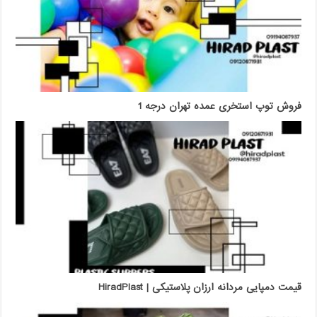
فروش توپ استخری عمده تهران درجه 1
قیمت دمپایی مردانه ارزان پلاستیکی | HiradPlast