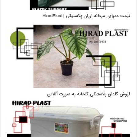
قیمت دمپایی مردانه ارزان پلاستیکی | HiradPlast
فروش گلدان پلاستیکی گلخانه به صورت آنلاین