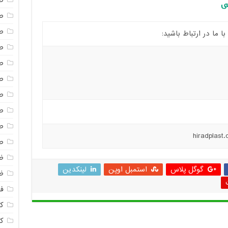
ص
نی
ص
ص
ما در ارتباط باشید:
ص
ص
ص
ص
ص
ص
ص
ظ
گوگل پلاس
استمبل اوپن
لینکدین
ظ
فا
ک
ک