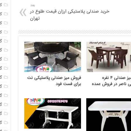
ک
بعد
خرید صندلی پلاستیکی ارزان قیمت طلوع در
ک
تهران
ک
ک
گا
گل
گل
گل
گ
قیمت میز صندلی ۴ نفره
فروش میز صندلی پلاستیکی نت
ی ناصر در فروش عمده
برای فست فود
گل
گل
گل
گ
گ