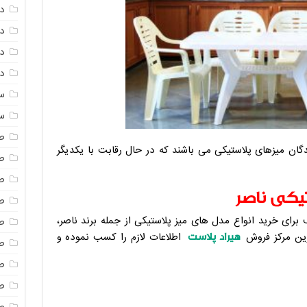
د
د
دم
دم
س
س
ص
گان میزهای پلاستیکی می باشند که در حال رقابت با یکدیگر
ص
ص
تیکی ناصر
ص
 برای خرید انواع مدل های میز پلاستیکی از جمله برند ناصر،
ص
هیراد پلاست
رین مرکز فروش
اطلاعات لازم را کسب نموده و
ص
ص
صن