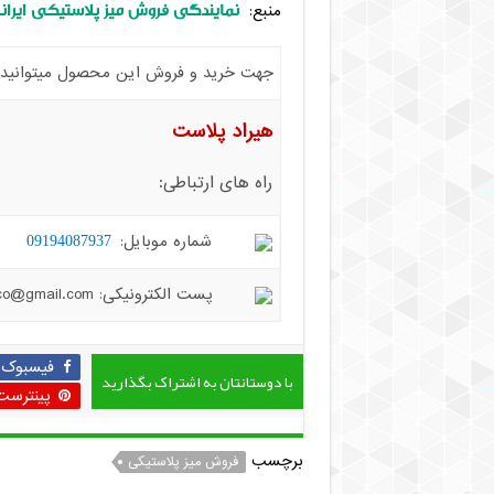
نمایندگی فروش میز پلاستیکی ایرا
منبع:
جهت خرید و فروش این محصول میتوانید با 
هیراد پلاست
راه های ارتباطی:
شماره موبایل:
09194087937
پست الکترونیکی: hiradplast.co@gmail.com
فیسبوک
با دوستانتان به اشتراک بگذارید
پینترست
برچسب
فروش میز پلاستیکی