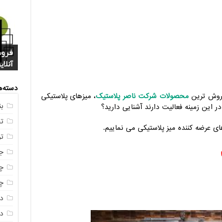
فروش
خرید
بازا
آنلای
سوال
+ جد
عکس
صندو
دسته‌ه
رفروش ترین
محصولات شرکت ناصر پلاستیک
، میزهای پلاستیکی
ب
 این زمینه فعالیت دارند آشنایی دارید؟
ت
ی عرضه کننده میز پلاستیکی می نماییم.
ت
ج
چه
چه
د
دم