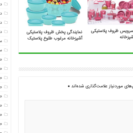
د
د
دم
رویس ظروف پلاستیکی
دم
نمایندگی پخش ظروف پلاستیکی
پزخانه
آشپزخانه مرغوب طلوع پلاستیک
س
س
ص
ص
ص
ای موردنیاز علامت‌گذاری شده‌اند
*
ص
ص
ص
ص
صن