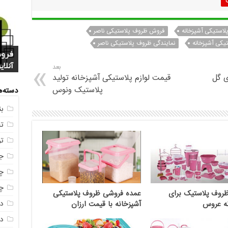
استیکی آشپزخانه
فروش ظروف پلاستیکی ناصر
یکی آشپزخانه
نمایندگی ظروف پلاستیکی ناصر
فروش
خرید
بازا
آنلای
سوال
+ جد
عکس
صندو
بعد
ی گل
قیمت لوازم پلاستیکی آشپزخانه تولید
پلاستیک ونوس
دسته‌ه
ب
ت
ت
ج
چه
چه
روف پلاستیک برای
عمده فروشی ظروف پلاستیکی
د
نه عروس
آشپزخانه با قیمت ارزان
دم