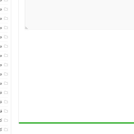
ص
ص
ص
ص
ص
ص
ص
ص
ص
ص
ظ
ظ
فا
ک
ک