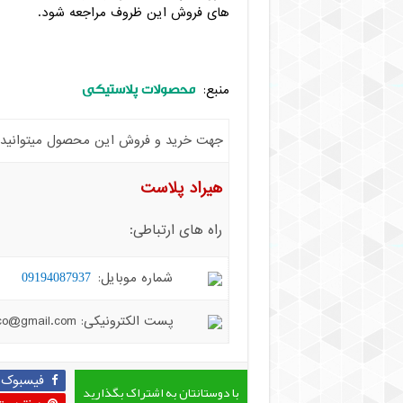
های فروش این ظروف مراجعه شود.
محصولات پلاستیکی
منبع:
جهت خرید و فروش این محصول میتوانید با 
هیراد پلاست
راه های ارتباطی:
شماره موبایل:
09194087937
پست الکترونیکی: hiradplast.co@gmail.com
فیسبوک
با دوستانتان به اشتراک بگذارید