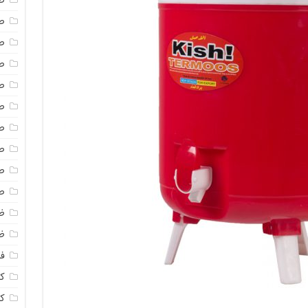
ص
ص
ص
ص
ص
ص
ص
ص
ص
ص
ظ
ظ
فا
ک
ک