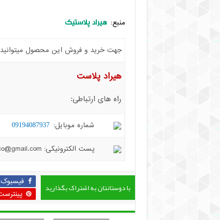
هیراد پلاستیک
منبع:
جهت خرید و فروش این محصول میتوانید با 
هیراد پلاست
راه های ارتباطی:
شماره موبایل:
09194087937
پست الکترونیکی: hiradplast.co@gmail.com
فیسبوک
با دوستانتان به اشتراک بگذارید
پینترست