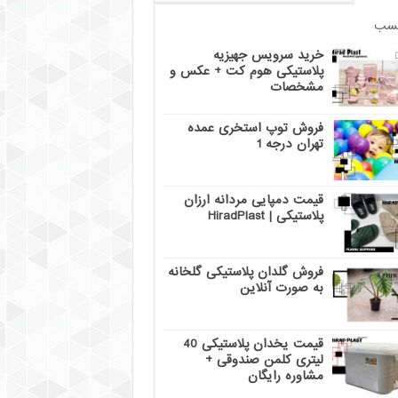
سب
خرید سرویس جهیزیه
پلاستیکی هوم کت + عکس و
مشخصات
فروش توپ استخری عمده
تهران درجه 1
قیمت دمپایی مردانه ارزان
پلاستیکی | HiradPlast
فروش گلدان پلاستیکی گلخانه
به صورت آنلاین
قیمت یخدان پلاستیکی 40
لیتری کلمن صندوقی +
مشاوره رایگان