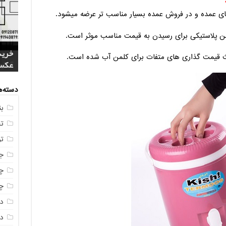
ی عمده و در فروش عمده بسیار مناسب تر عرضه میشود.
لمن پلاستیکی برای رسیدن به قیمت مناسب موثر است.
فروش
خرید
بازا
ث قیمت گذاری های متفات برای کلمن آب شده است.
آنلای
سوال
+ جد
عکس
صندو
دسته‌ه
ب
ت
ت
ج
چه
چه
د
دم