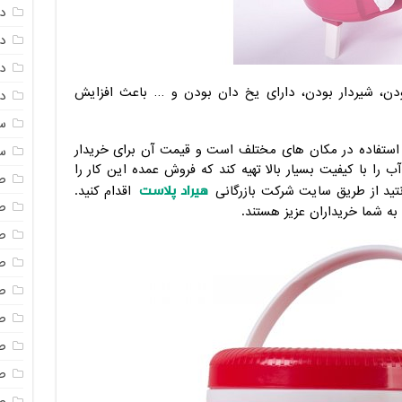
د
د
دم
بودن، شیردار بودن، دارای یخ دان بودن و … باعث افزایش
دم
س
استفاده در مکان های مختلف است و قیمت آن برای خریدار
س
 را با کیفیت بسیار بالا تهیه کند که فروش عمده این کار را
ص
هیراد پلاست
نتید از طریق سایت شرکت بازرگانی
اقدام کنید.
ص
ه شما خریداران عزیز هستند.
ص
ص
ص
ص
ص
صن