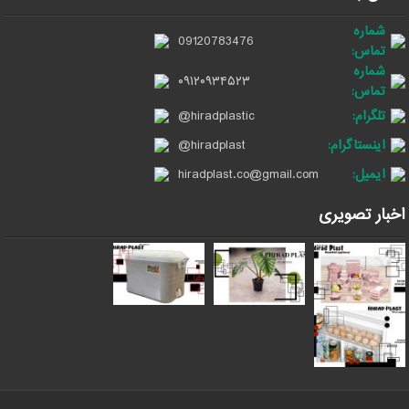
شماره
09120783476
تماس:
شماره
۰۹۱۲۰۹۳۴۵۲۳
تماس:
تلگرام:
@hiradplastic
اینستاگرام:
@hiradplast
ایمیل:
hiradplast.co@gmail.com
اخبار تصویری