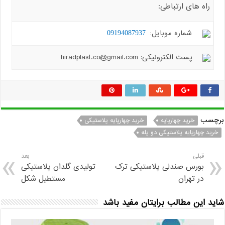
راه های ارتباطی:
شماره موبایل:
09194087937
پست الکترونیکی: hiradplast.co@gmail.com
برچسب
خرید چهارپایه
خرید چهارپایه پلاستیکی
خرید چهارپایه پلاستیکی دو پله
قبلی
بعد
بورس صندلی پلاستیکی ترک
تولیدی گلدان پلاستیکی
در تهران
مستطیل شکل
شاید این مطالب برایتان مفید باشد