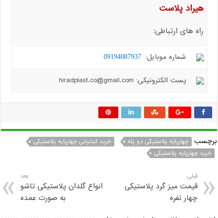
هیراد پلاست
راه های ارتباطی:
شماره موبایل:
09194087937
پست الکترونیکی: hiradplast.co@gmail.com
برچسب
چهارپایه پلاستیکی دو پله
خرید اینترنتی چهارپایه پلاستیکی
خرید چهارپایه پلاستیکی
قبلی
بعد
قیمت میز گرد پلاستیکی
انواع گلدان پلاستیکی تاشو
چهار نفره
به صورت عمده