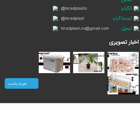
تلگرام:
@hiradplastic
اینستاگرام:
@hiradplast
ایمیل:
hiradplast.co@gmail.com
اخبار تصویری
هیراد پلاست
© 2026 | کلیه حقوق مادی و معنوی این وب سایت متعلق است به سایت
هیرادپلاست
صادرات کالا با آرادبرندینگ