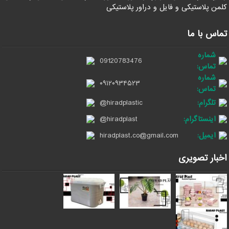
کلمن پلاستیکی و فایل و دراور پلاستیکی
تماس با ما
شماره
09120783476
تماس:
شماره
۰۹۱۲۰۹۳۴۵۲۳
تماس:
تلگرام:
@hiradplastic
اینستاگرام:
@hiradplast
ایمیل:
hiradplast.co@gmail.com
اخبار تصویری